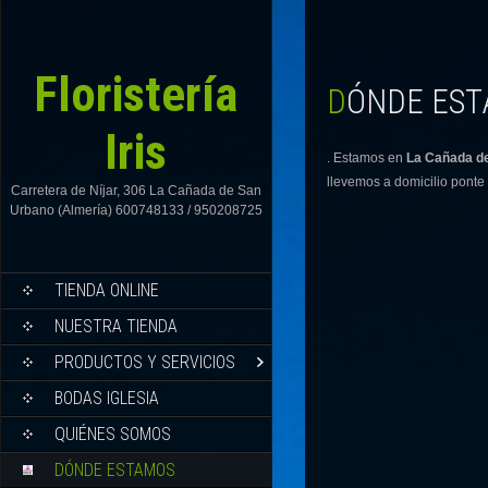
Floristería
DÓNDE ES
Iris
. Estamos en
La Cañada de
llevemos a domicilio ponte
Carretera de Níjar, 306 La Cañada de San
Urbano (Almería) 600748133 / 950208725
TIENDA ONLINE
NUESTRA TIENDA
PRODUCTOS Y SERVICIOS
BODAS IGLESIA
QUIÉNES SOMOS
DÓNDE ESTAMOS